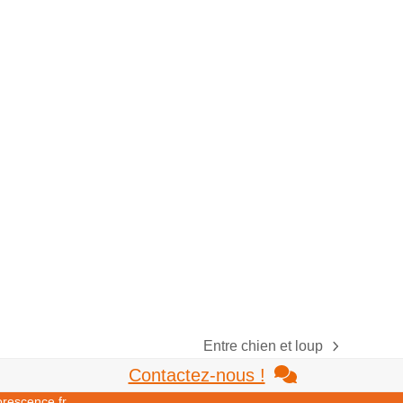
Entre chien et loup
next
Contactez-nous !
post:
orescence.fr