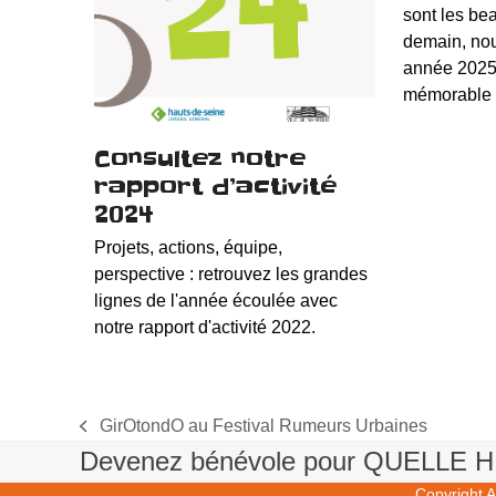
sont les be
demain, no
année 2025
mémorable 
Consultez notre
rapport d’activité
2024
Projets, actions, équipe,
perspective : retrouvez les grandes
lignes de l'année écoulée avec
notre rapport d'activité 2022.
GirOtondO au Festival Rumeurs Urbaines
previous
Devenez bénévole pour QUELLE HIS
post:
Copyright
A