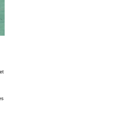
et
es