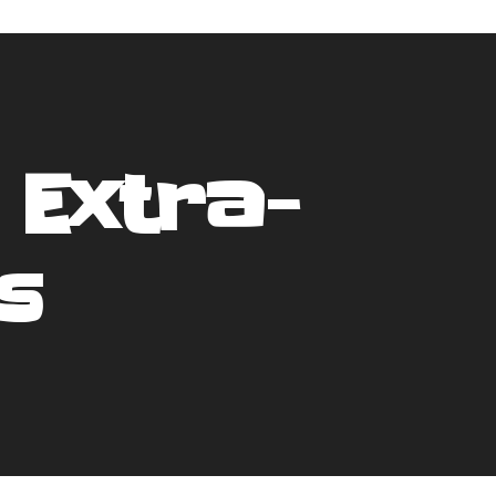
 Extra-
s