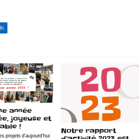
In
ne année
e, joyeuse et
ble !
Notre rapport
es projets d'aujourd'hui
d’activité 2023 est