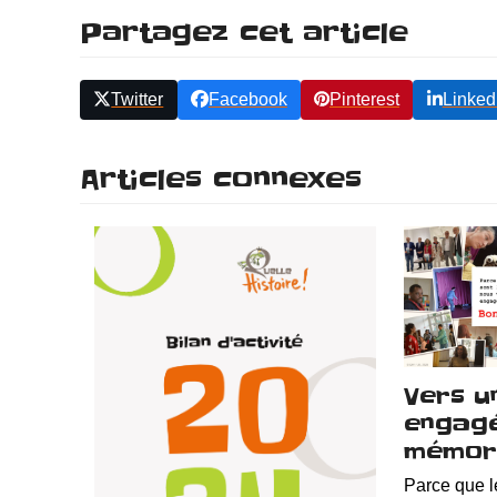
Partagez cet article
Twitter
Facebook
Pinterest
Linked
Articles connexes
Vers u
engagé
mémora
Parce que l