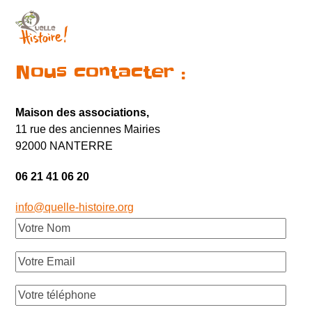
Skip
Open
Close
to
content
mobile
mobile
menu
menu
Nous contacter :
Maison des associations,
11 rue des anciennes Mairies
92000 NANTERRE
06 21 41 06 20
info@quelle-histoire.org