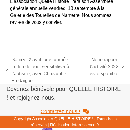
L'association Quelle Histoire ! fera son Assemblée
générale annuelle vendredi 13 septembre à la
Galerie des Tourelles de Nanterre. Nous sommes
ravi·es de vous y convier.
Samedi 2 avril, une journée
Notre rapport
culturelle pour sensibiliser à
d’activité 2022
next
previous
l’autisme, avec Christophe
est disponible
post:
post:
Fredaigue
Devenez bénévole pour QUELLE HISTOIRE
! et rejoignez nous.
Contactez-nous !
Copyright
Association QUELLE HISTOIRE !
- Tous droits
réservés | Réalisation
Inforescence.fr