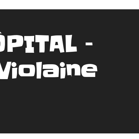
PITAL –
iolaine