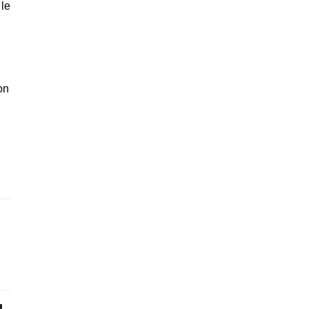
 le
u
on