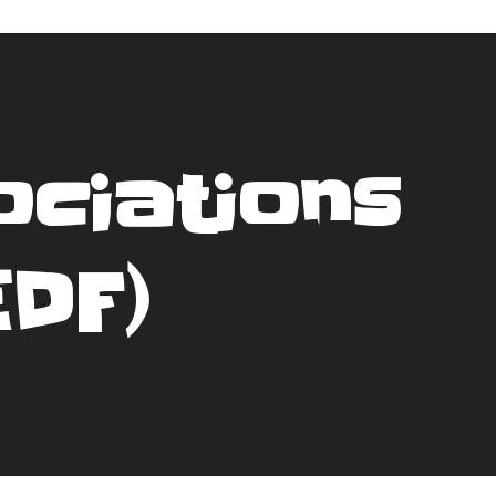
ciations
EDF)