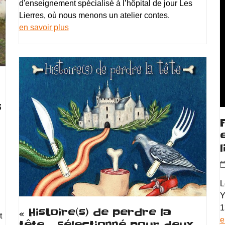
d'enseignement spécialisé à l’hôpital de jour Les
Lierres, où nous menons un atelier contes.
en savoir plus
s
L
Y
1
« Histoire(s) de perdre la
t
e
tête » sélectionné pour deux