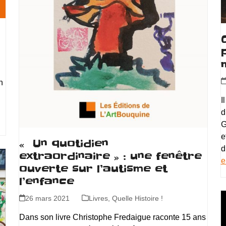
n
I
d
G
e
« Un quotidien
d
extraordinaire » : une fenêtre
e
ouverte sur l’autisme et
l’enfance
26 mars 2021
Livres
,
Quelle Histoire !
Dans son livre Christophe Fredaigue raconte 15 ans