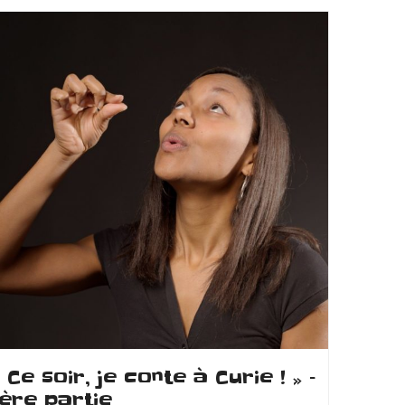
« Ce soir, je conte à Curie ! » –
1ère partie