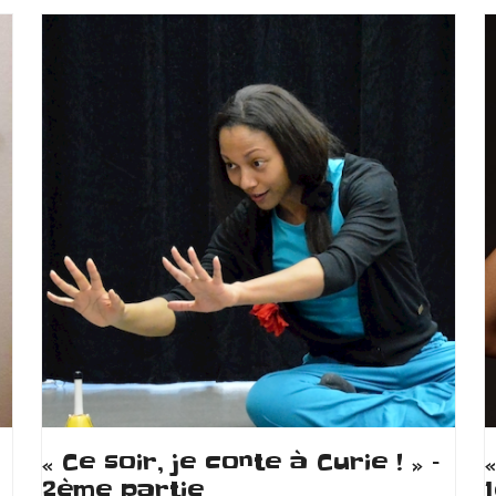
« Ce soir, je conte à Curie ! » –
2ème partie