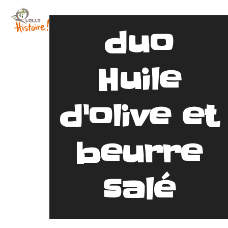
Skip
Open
Close
to
duo
content
mobile
mobile
menu
menu
Huile
d'olive et
beurre
salé